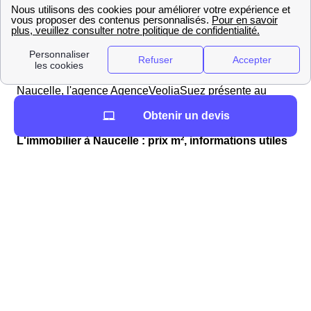
Vous pouvez tout d'abord contacter la Mairie de
Naucelle pour plus de renseignements. De plus, dans le
domaine des démarches liées à l'eau, l'entreprise Véolia
est celle qui s'occupe des services liés à l'eau dans la
majorité des communes Françaises. Si tel est le cas à
Naucelle, l'agence AgenceVeoliaSuez présente au
AgenceVeoliaSuezAdresse sera votre interlocuteur
Obtenir un devis
privilégié.
L'immobilier à Naucelle : prix m², informations utiles
Les agences immobilières proches de Naucelle
Vous souhaitez déménager dans la région Midi-
Pyrénées ? Voici une
liste d'agences immobilières
situées à Naucelle
pour vous aider à trouver votre bien
idéal, avec la localisation par rapport à la mairie (Mairie
de Naucelle, 1, place de l'Hôtel-de-Ville, 12800
Naucelle) AgencesImmobilieresProches Vous pouvez
comparer les prix des différents domiciles dans le
département Aveyron.