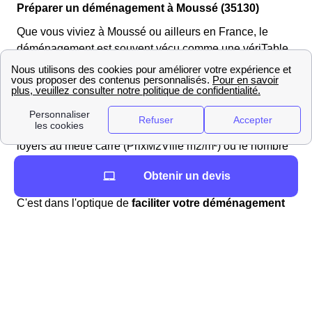
Préparer un déménagement à Moussé (35130)
Que vous viviez à Moussé ou ailleurs en France, le
déménagement est souvent vécu comme une vériTable
épreuve ! Nous souhaitons vous aider lors de votre
emménagement dans la région (Bretagne) !
Vous trouverez sur ce site de nombreuses informations
sur votre ville de Moussé tel que le prix moyen des
loyers au mètre carré (PrixM2Ville m2/m²) ou le nombre
de logements disponibles (4).
Obtenir un devis
Démarches déménagement à Moussé (Bretagne)
C'est dans l'optique de
faciliter votre déménagement
que le service papernest a été créé
. Nous gérons à
votre place les démarches administratives dans le
35130 (Ille-et-Vilaine) liées au déménagement à
Moussé, et plus précisément à la souscription :
d'une assurance habitation, obligatoire pour