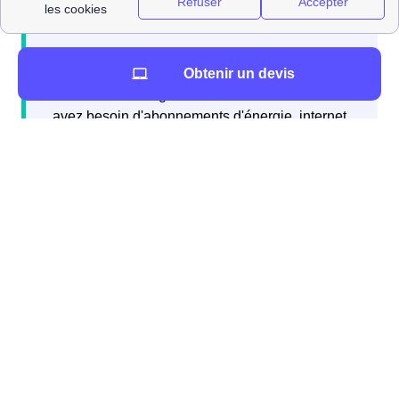
Obtenir un devis
Si vous emménagez à Moulis-En-Médoc et
avez besoin d'abonnements d'énergie, internet,
ou d'une assurance habitation, vous pouvez
contacter gratuitement Papernest qui réalisera
l'intégralité de vos démarches directement par
téléphone.
Il y a de nombreux déménageurs accessibles près de
votre futur domicile à Moulis-En-Médoc (33480). Voici la
liste : DemenageursProches Dans le Tableau qui suit,
vous pouvez voir le nombre de personnes qui ont
emménagé à Moulis-En-Médoc au cours de la dernière
décennie : 842 En tant que habitants de Moulis-En-