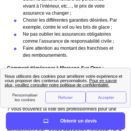
vivant à l'intérieur, etc…, le prix de votre
assurance va changer ;
Choisir les différentes garanties désirées. Par
exemple, contre le vol ou les bris de glace ;
Ne pas oublier les assurances obligatoires
comme l'assurance de responsabilité civile ;
Faire attention au montant des franchises et
des remboursements.
Comment déménager à Morsang-Sur-Orge :
déménageurs et informations pratiques
Vous cherchez à louer un véhicule proche de
Morsang-Sur-Orge ?
Vous préparez un déménagement à Morsang-Sur-Orge
? Vous trouverez la liste des professionnels pour une
location de voiture dans le 91390 (Essonne) ainsi que la
Obtenir un devis
distance en mètres par rapport à la mairie (Mairie de
Morsang-sur-Orge, Square Alexandre-Christophe, BP 4,