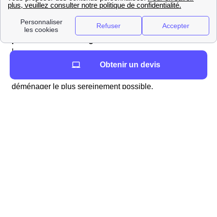
du déménagement.
Pour éviter un trop plein de stress, il est important de
planifier son déménagement
dans le 16330 en avance
!
Sur ce site, vous trouverez les informations sur
Obtenir un devis
Montignac-Charente (16330) vous permettant de
déménager le plus sereinement possible.
Les box internet à Montignac-Charente
Choisir une offre internet à Montignac-Charente
Vous désirez souscrire à une offre internet ? Plusieurs
fournisseurs d'accès à internet proposent des offres dont
vous pouvez bénéficier à Montignac-Charente. Pour
choisir l'offre la plus adaptée à vos besoins, il est
conseillé d'effectuer un comparatif de celles-ci. En effet,
les tarifs et les
options disponibles varient selon les
fournisseurs
mais aussi en fonction des services dont