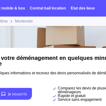
t mobile & box
Contrat bail location
Etat des lieux
itime
Montendre