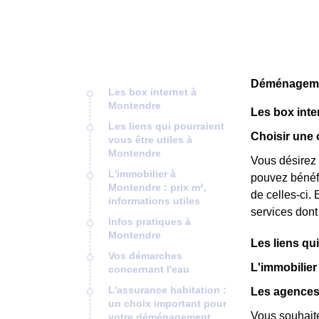
Déménagemen
Les box internet à
Montendre
Les box inte
Les liens qui pourraient
Choisir une 
vous être utiles à
Montendre
Vous désirez 
L'immobilier à
pouvez bénéfic
Montendre : prix m²,
de celles-ci. E
informations utiles
services dont
Infos pratiques à
Montendre
Les liens qu
Vos démarches
L'immobilier 
concernant l'eau
L'assurance habitation :
Les agences
un choix important pour
Vous souhait
votre déménagement