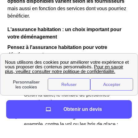
options disponibles varient selon les fournisseurs
mais aussi en fonction des services dont vous pourriez
bénéficier.
L'assurance habitation : un choix important pour
votre déménagement
Pensez à l'assurance habitation pour votre
déménagement
La démarche pour bien choisir son assurance habitation
Afin de choisir au mieux votre assurance, il
faut examiner vos différents biens;
Renseigner votre appartement ou maison.
Selon la taille, le nombre de personnes
vivant à l'intérieur, etc…, le prix de votre
Obtenir un devis
assurance va changer ;
Choisir les différentes garanties désirées. Par
exemple, contre le vol ou les bris de glace ;
Ne pas oublier les assurances obligatoires