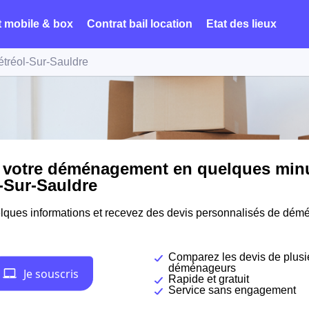
t mobile & box
Contrat bail location
Etat des lieux
tréol-Sur-Sauldre