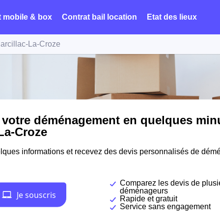
t mobile & box
Contrat bail location
Etat des lieux
arcillac-La-Croze