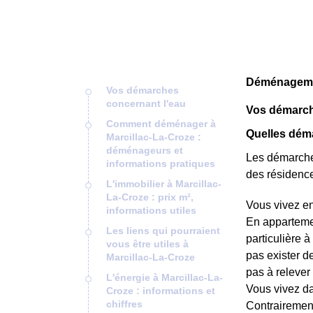
Déménagement
Vos démarches
concernant l'eau
Vos démarch
Comment déménager à
Quelles déma
Marcillac-La-Croze :
déménageurs et
Les démarches
informations pratiques
des résidence
L'immobilier à Marcillac-
La-Croze : prix m²,
Vous vivez e
informations utiles
En appartemen
Les liens qui pourraient
particulière à
vous être utiles à
pas exister d
Marcillac-La-Croze
pas à relever 
L'énergie à Marcillac-La-
Vous vivez da
Croze : informations et
chiffres
Contrairement