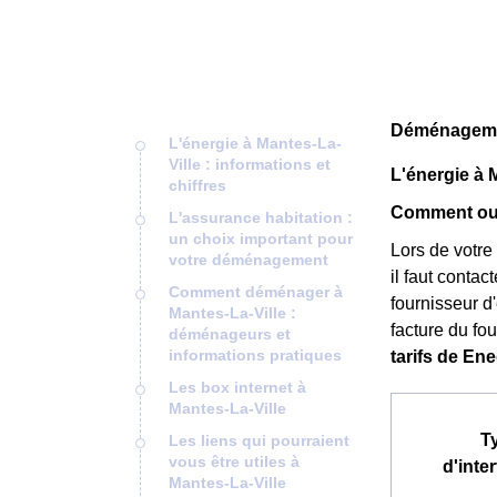
Déménagement
L'énergie à Mantes-La-
Ville : informations et
L'énergie à M
chiffres
Comment ouv
L'assurance habitation :
un choix important pour
Lors de votre
votre déménagement
il faut contac
Comment déménager à
fournisseur d'
Mantes-La-Ville :
facture du fou
déménageurs et
informations pratiques
tarifs de En
Les box internet à
Mantes-La-Ville
T
Les liens qui pourraient
vous être utiles à
d'inte
Mantes-La-Ville