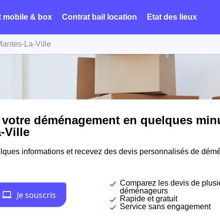
t mobile & box
Contrat bail location
Etat des lieux
antes-La-Ville