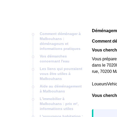
Déménagemen
Comment déménager à
Malbouhans :
Comment dém
déménageurs et
informations pratiques
Vous cherch
Vos démarches
Vous prépare
concernant l'eau
dans le 70200
Les liens qui pourraient
rue, 70200 M
vous être utiles à
Malbouhans
LoueursVehi
Aide au déménagement
à Malbouhans
Vous cherch
L'immobilier à
Malbouhans : prix m²,
informations utiles
L'assurance habitation :