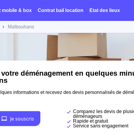
t mobile & box
Contrat bail location
Etat des lieux
Malbouhans