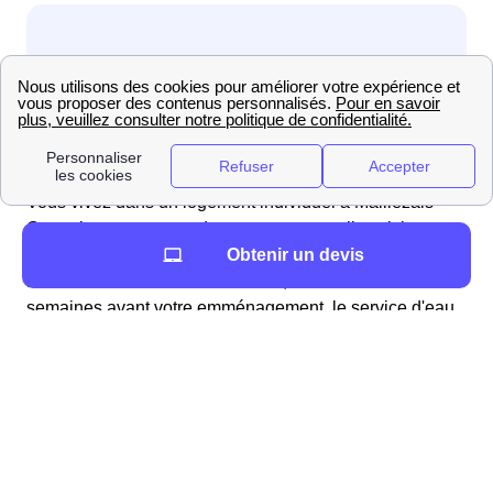
Vous vivez dans un logement individuel à Maillezais
Contrairement au cas des appartements, il est ici
nécessaire d'effectuer des démarches
pour obtenir de
Obtenir un devis
l'eau. Il est conseillé de contacter, au moins deux
semaines avant votre emménagement, le service d'eau
de la mairie, ou l'organisme privé qui gère cela.
Généralement ces démarches se font par téléphone.
Deux cas sont alors possibles : l'eau a été coupée, il
faudra alors qu'un technicien intervienne ou l'eau n'a
pas été coupée, il faudra alors simplement mettre
l'abonnement à votre nom.