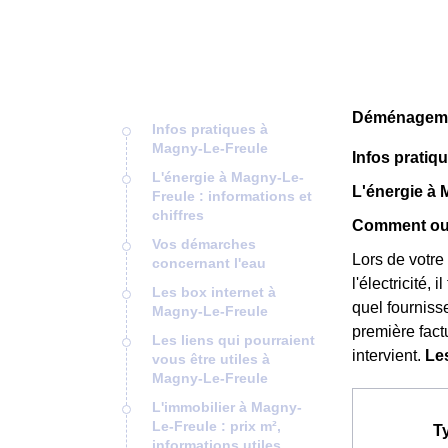
Déménagemen
Infos pratiques à
Magny-Le-Freule
Infos pratiq
L'énergie à Magny-Le-
L'énergie à 
Freule : informations et
chiffres
Comment ouv
Vos démarches
Lors de votre
concernant l'eau
l'électricité,
Les box internet à
quel fournisse
Magny-Le-Freule
première fact
Les liens qui pourraient
intervient.
Le
vous être utiles à
Magny-Le-Freule
L'immobilier à Magny-
Le-Freule : prix m²,
T
informations utiles