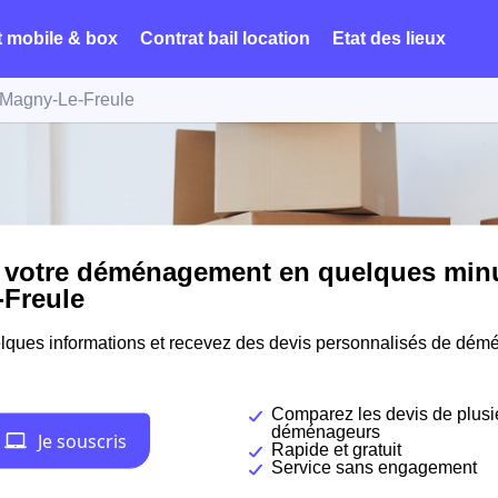
t mobile & box
Contrat bail location
Etat des lieux
Magny-Le-Freule