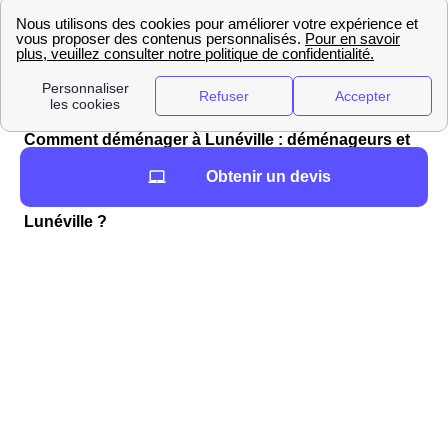
Ne pas oublier les assurances obligatoires
comme l'assurance de responsabilité civile ;
Faire attention au montant des franchises et
des remboursements.
Comment déménager à Lunéville : déménageurs et
informations pratiques
Obtenir un devis
Vous cherchez à louer un véhicule proche de
Lunéville ?
Vous préparez un déménagement à Lunéville ? Vous
trouverez la liste des professionnels pour une location
de voiture dans le 54300 (Meurthe-et-Moselle) ainsi que
la distance en mètres par rapport à la mairie (Mairie de
Lunéville, 2 place Saint-Rémy, 54301 Lunéville Cedex).
LoueursVehiculesProches
Vous cherchez un déménageur à Lunéville ?