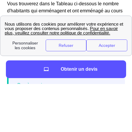
Vous trouverez dans le Tableau ci-dessous le nombre
d'habitants qui emménagent et ont emménagé au cours
des 10 dernières années à Loubeyrat : 621
Si vous êtes habitants de Loubeyrat, vous pouvez à titre
de comparaison confronter les chiffres de Loubeyrat
avec ceux d'autres villes du département (Puy-de-
Dôme) : ComparaisonDemenagementVille
Obtenir un devis
N'hésitez pas à contacter gratuitement le
service papernest si vous emménagez à
Loubeyrat et avez besoin de contrats
d'électricité, box internet et assurance
habitation.