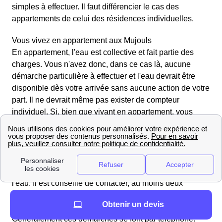
simples à effectuer. Il faut différencier le cas des
appartements de celui des résidences individuelles.
Vous vivez en appartement aux Mujouls
En appartement, l'eau est collective et fait partie des
charges. Vous n'avez donc, dans ce cas là, aucune
démarche particulière à effectuer et l'eau devrait être
disponible dès votre arrivée sans aucune action de votre
part. Il ne devrait même pas exister de compteur
individuel. Si, bien que vivant en appartement, vous
disposez d'un compteur individuel, n'hésitez pas à
relever les chiffres quand vous arrivez.
Vous vivez dans un logement individuel aux Mujouls
Contrairement au cas des appartements, il est ici
nécessaire d'effectuer des démarches
pour obtenir de
l'eau. Il est conseillé de contacter, au moins deux
semaines avant votre emménagement, le service d'eau
Obtenir un devis
de la mairie, ou l'organisme privé qui gère cela.
Généralement ces démarches se font par téléphone.