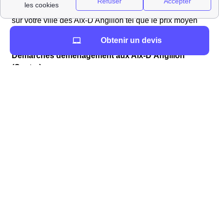
Vous trouverez sur ce site de nombreuses informations
sur votre ville des Aix-D'Angillon tel que le prix moyen
des loyers au mètre carré (PrixM2Ville m2/m²) ou le
Obtenir un devis
nombre de logements disponibles (100).
Démarches déménagement aux Aix-D'Angillon
(Centre)
C'est dans l'optique de
faciliter votre déménagement
que le service papernest a été créé
. Nous gérons à
votre place les démarches administratives dans le
18220 (Cher) liées au déménagement aux Aix-
D'Angillon, et plus précisément à la souscription :
d'une assurance habitation, obligatoire pour
votre logement
de vos contrats de gaz et d'électricité aux Aix-
D'Angillon
de votre box Internet dans la région Centre
et du changement d'adresse aux Aix-