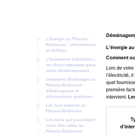
Déménagemen
L'énergie au Plessis-
Robinson : informations
L'énergie au
et chiffres
Comment ouv
L'assurance habitation :
un choix important pour
Lors de votre
votre déménagement
l'électricité,
Comment déménager au
quel fournisse
Plessis-Robinson :
première fact
déménageurs et
informations pratiques
intervient.
Le
Les box internet au
Plessis-Robinson
T
Les liens qui pourraient
vous être utiles au
d'inte
Plessis-Robinson