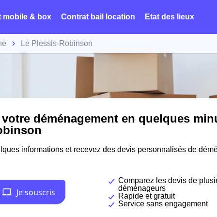
t mobile & box
Contrat bail location
Etat des lieux
ne
Le Plessis-Robinson