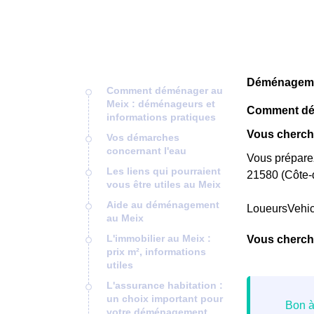
Déménagemen
Comment déménager au
Meix : déménageurs et
Comment dém
informations pratiques
Vous cherche
Vos démarches
concernant l'eau
Vous préparez
Les liens qui pourraient
21580 (Côte-d
vous être utiles au Meix
Aide au déménagement
LoueursVehi
au Meix
L'immobilier au Meix :
Vous cherch
prix m², informations
utiles
L'assurance habitation :
un choix important pour
votre déménagement