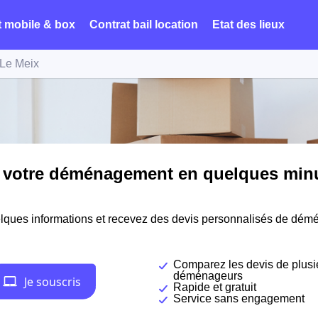
t mobile & box
Contrat bail location
Etat des lieux
Le Meix