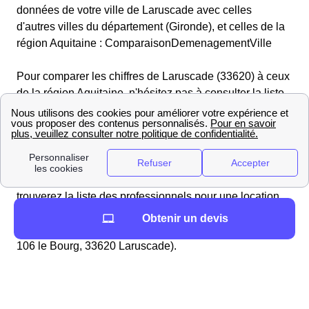
données de votre ville de Laruscade avec celles
d'autres villes du département (Gironde), et celles de la
région Aquitaine : ComparaisonDemenagementVille
Pour comparer les chiffres de Laruscade (33620) à ceux
de la région Aquitaine, n'hésitez pas à consulter la liste
suivante : de la Gironde
Vous cherchez à louer un véhicule proche de
Laruscade ?
Vous préparez un déménagement à Laruscade ? Vous
trouverez la liste des professionnels pour une location
de voiture dans le 33620 (Gironde) ainsi que la distance
Obtenir un devis
en mètres par rapport à la mairie (Mairie de Laruscade,
106 le Bourg, 33620 Laruscade).
LoueursVehiculesProches