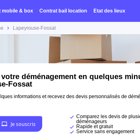
t mobile & box
Contrat bail location
Etat des lieux
ne
Lapeyrouse-Fossat