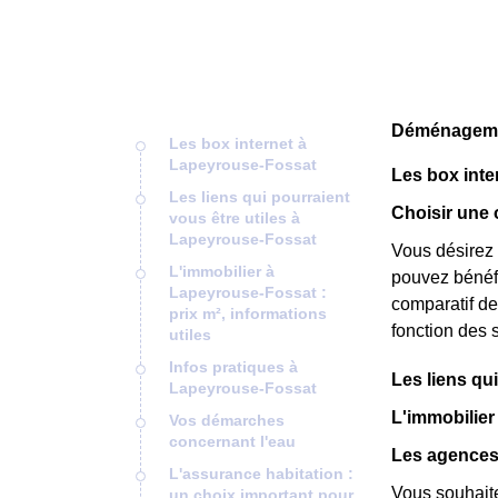
Déménagemen
Les box internet à
Lapeyrouse-Fossat
Les box inte
Les liens qui pourraient
Choisir une 
vous être utiles à
Lapeyrouse-Fossat
Vous désirez 
L'immobilier à
pouvez bénéfi
Lapeyrouse-Fossat :
comparatif de 
prix m², informations
fonction des 
utiles
Infos pratiques à
Les liens qu
Lapeyrouse-Fossat
L'immobilier
Vos démarches
concernant l'eau
Les agences
L'assurance habitation :
Vous souhait
un choix important pour