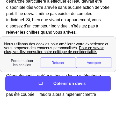
démarche particulière à effectuer et l'eau devrait être
disponible dès votre arrivée sans aucune action de votre
part. Il ne devrait même pas exister de compteur
individuel. Si, bien que vivant en appartement, vous
disposez d'un compteur individuel, n'hésitez pas à
relever les chiffres quand vous arrivez.
Vous vivez dans un logement individuel à Landorthe
Contrairement au cas des appartements, il est ici
nécessaire d'effectuer des démarches
pour obtenir de
l'eau. Il est conseillé de contacter, au moins deux
semaines avant votre emménagement, le service d'eau
de la mairie, ou l'organisme privé qui gère cela.
Généralement ces démarches se font par téléphone.
Deux cas sont alors possibles : l'eau a été coupée, il
Obtenir un devis
faudra alors qu'un technicien intervienne ou l'eau n'a
pas été coupée, il faudra alors simplement mettre
l'abonnement à votre nom.