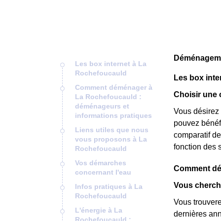
Déménagemen
Les box internet à La
Rochefoucauld
Les box inte
Comment déménager à
Choisir une 
La Rochefoucauld :
déménageurs et
Vous désirez 
informations pratiques
pouvez bénéfi
Liens utiles que nous
comparatif de 
vous proposons à La
fonction des 
Rochefoucauld
Vos démarches
Comment dém
concernant l'eau
Vous cherch
Infos pratiques à La
Rochefoucauld
Vous trouver
L'énergie à La
dernières an
Rochefoucauld :