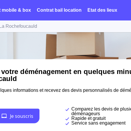
t mobile & box
Contrat bail location
Etat des lieux
La Rochefoucauld