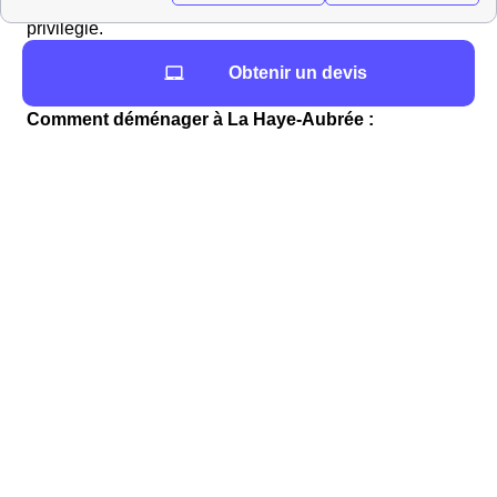
AgenceVeoliaSuezAdresse sera votre interlocuteur
privilégié.
Liens utiles que nous vous proposons à La Haye-
Obtenir un devis
Aubrée
Comment déménager à La Haye-Aubrée :
déménageurs et informations pratiques
Vous cherchez à louer un véhicule proche de La
Haye-Aubrée ?
Voici la liste des loueurs de véhicules du 27350 (Eure)
proches de La Haye-Aubrée, ainsi que la distance qui
les sépare de la mairie (Mairie de La Haye-Aubrée, 27,
route de la Croix-Saint-Paul, 27350 La Haye-Aubrée).
LoueursVehiculesProches
Vous cherchez un déménageur à La Haye-Aubrée ?
Vous trouverez dans le Tableau ci-dessous le nombre
d'habitants qui emménagent et ont emménagé au cours