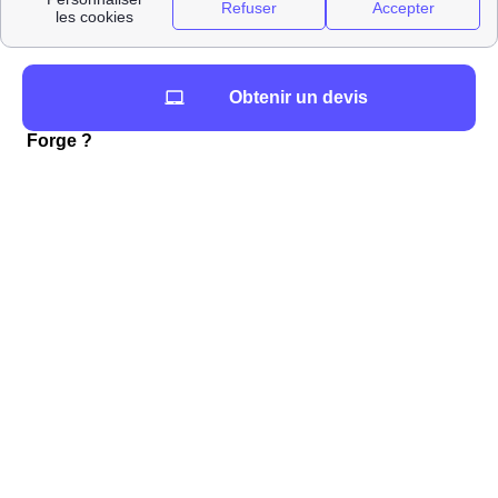
LoueursVehiculesProches
L'énergie à La Forge : informations et chiffres
Obtenir un devis
Comment ouvrir mon compteur énergétique à La
Forge ?
Lors de votre déménagement à La Forge, vous devez
ouvrir votre compteur d'électricité ou de gaz. Pour
l'électricité, il faut contacter Enedis (ex ErDF) et pour le
gaz, ce sera GrDF. Les frais de cette intervention pour
n'importe quel fournisseur d'électricité choisi ou type
d'habitats varient entre 27 et 150 euros et sont ajoutés
directement à votre première facture du fournisseur de
votre La Forge. Ces frais n'existent que lorsqu'une
coupure d'électricité intervient.
Les tarifs de Enedis
pour l'ouverture d'un compteur électrique à La
Forge