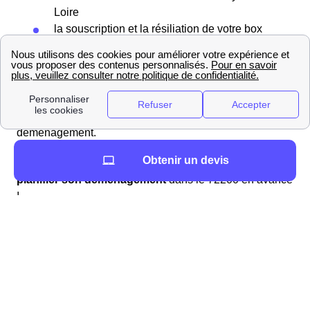
Loire
la souscription et la résiliation de votre box
Internet
Préparer un déménagement à La Flèche (72200)
Que vous soyez Fléchois ou que vous viviez ailleurs en
France, vous ne pourrez couper à l'épreuve du
déménagement.
Obtenir un devis
Pour éviter un trop plein de stress, il est important de
planifier son déménagement
dans le 72200 en avance
!
Sur ce site, vous trouverez les informations sur La
Flèche (72200) vous permettant de déménager le plus
sereinement possible.
Liens utiles que nous vous proposons à La Flèche
Vos démarches concernant l'eau