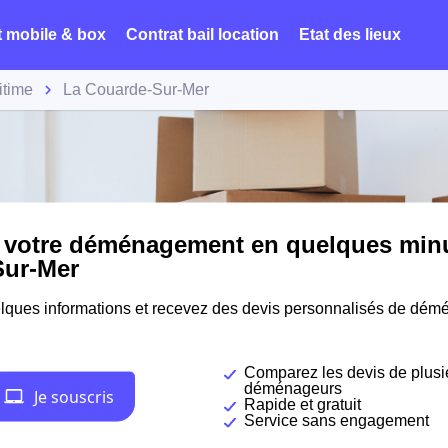
t mobile & box
Contrat bail location
Etat des lieux
itime
La Couarde-Sur-Mer