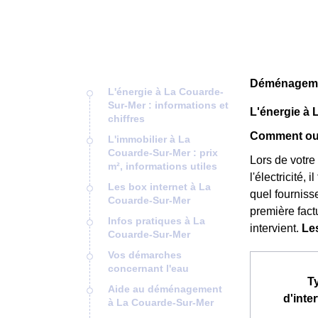
Déménagemen
L'énergie à La Couarde-
Sur-Mer : informations et
L'énergie à 
chiffres
Comment ouv
L'immobilier à La
Couarde-Sur-Mer : prix
Lors de votre
m², informations utiles
l'électricité,
Les box internet à La
quel fournisse
Couarde-Sur-Mer
première fact
Infos pratiques à La
intervient.
Le
Couarde-Sur-Mer
Vos démarches
concernant l'eau
T
Aide au déménagement
d'inte
à La Couarde-Sur-Mer