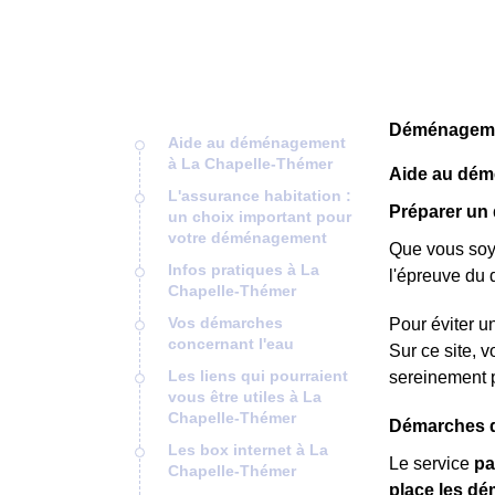
Déménagemen
Aide au déménagement
à La Chapelle-Thémer
Aide au dém
L'assurance habitation :
Préparer un
un choix important pour
votre déménagement
Que vous soye
Infos pratiques à La
l'épreuve du
Chapelle-Thémer
Vos démarches
Pour éviter un
concernant l'eau
Sur ce site, 
Les liens qui pourraient
sereinement 
vous être utiles à La
Chapelle-Thémer
Démarches d
Les box internet à La
Le service
pa
Chapelle-Thémer
place les dé