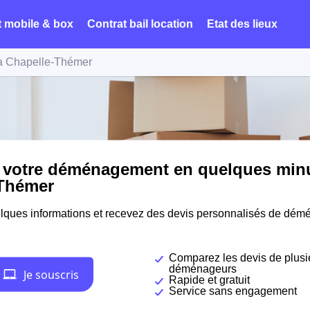
t mobile & box
Contrat bail location
Etat des lieux
a Chapelle-Thémer