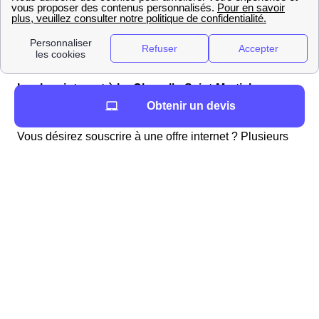
agences immobilières proches de La Chapelle-Saint-
Martial
(Limousin) et leurs coordonnées. La distance est
exprimée en mètres par rapport au centre-ville.
AgencesImmobilieresProches
Les box internet à La Chapelle-Saint-Martial
Obtenir un devis
Choisir une offre internet à La Chapelle-Saint-Martial
Vous désirez souscrire à une offre internet ? Plusieurs
fournisseurs d'accès à internet proposent des offres dont
vous pouvez bénéficier à La Chapelle-Saint-Martial.
Pour choisir l'offre la plus adaptée à vos besoins, il est
conseillé d'effectuer un comparatif de celles-ci. En effet,
les tarifs et les
options disponibles varient selon les
fournisseurs
mais aussi en fonction des services dont
vous pourriez bénéficier.
Infos pratiques à La Chapelle-Saint-Martial
Vos démarches concernant l'eau