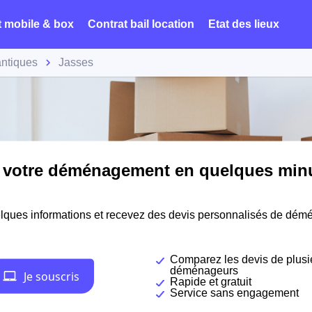
t mobile & box
Contrat bail location
Etat des lieux
antiques
Jasses