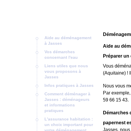
Déménagemen
Aide au déménagement
à Jasses
Aide au dém
Vos démarches
Préparer un
concernant l'eau
Liens utiles que nous
Vous déménage
vous proposons à
(Aquitaine) ! 
Jasses
Infos pratiques à Jasses
Nous vous met
Par exemple, 
Comment déménager à
Jasses : déménageurs
59 66 15 43.
et informations
pratiques
Démarches d
L'assurance habitation :
papernest es
un choix important pour
Jasses, nous 
votre déménagement