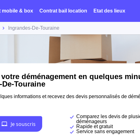
t mobile & box
Contrat bail location
Etat des lieux
Ingrandes-De-Touraine