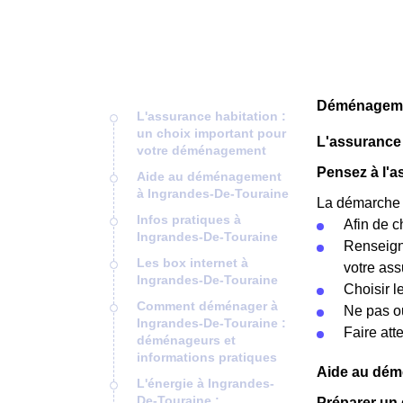
Déménagemen
L'assurance habitation :
un choix important pour
L'assurance 
votre déménagement
Pensez à l'
Aide au déménagement
à Ingrandes-De-Touraine
La démarche p
Infos pratiques à
Afin de c
Ingrandes-De-Touraine
Renseigne
Les box internet à
votre ass
Ingrandes-De-Touraine
Choisir l
Comment déménager à
Ne pas ou
Ingrandes-De-Touraine :
Faire att
déménageurs et
informations pratiques
Aide au dém
L'énergie à Ingrandes-
De-Touraine :
Préparer un