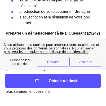
l'ouverture de vos compteurs de gaz et
d'électricité
la redirection de votre courrier en Bretagne
la souscription et la résiliation de votre box
Internet
Préparer un déménagement à Ile D'Ouessant (29242)
Que vous soyez Ouessantins ou que vous viviez ailleurs
en France, vous ne pourrez couper à l'épreuve du
déménagement.
Pour éviter un trop plein de stress, il est important de
planifier son déménagement
dans le 29242 en avance
!
Sur ce site, vous trouverez les informations sur Ile
Obtenir un devis
D'Ouessant (29242) vous permettant de déménager le
plus sereinement possible.
Les box internet à Ile D'Ouessant