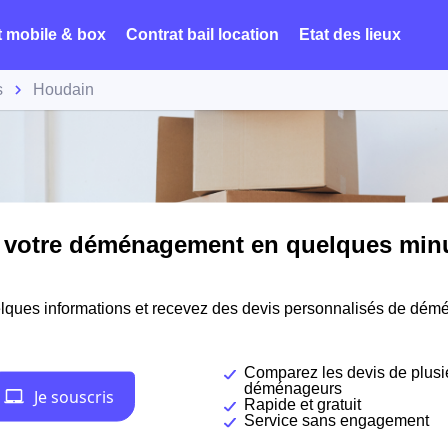
t mobile & box
Contrat bail location
Etat des lieux
s
Houdain