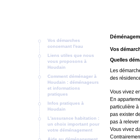
Déménagemen
Vos démarches
concernant l'eau
Vos démarch
Liens utiles que nous
Quelles dém
vous proposons à
Houdain
Les démarches
Comment déménager à
des résidence
Houdain : déménageurs
et informations
Vous vivez e
pratiques
En appartemen
Infos pratiques à
particulière à
Houdain
pas exister d
L'assurance habitation :
pas à relever 
un choix important pour
Vous vivez d
votre déménagement
Contrairement
Aide au déménagement