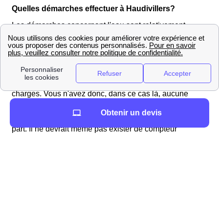
Quelles démarches effectuer à Haudivillers?
Les démarches concernant l'eau sont relativement
simples à effectuer. Il faut différencier le cas des
appartements de celui des résidences individuelles.
Vous vivez en appartement à Haudivillers
En appartement, l'eau est collective et fait partie des
charges. Vous n'avez donc, dans ce cas là, aucune
démarche particulière à effectuer et l'eau devrait être
Obtenir un devis
disponible dès votre arrivée sans aucune action de votre
part. Il ne devrait même pas exister de compteur
individuel. Si, bien que vivant en appartement, vous
disposez d'un compteur individuel, n'hésitez pas à
relever les chiffres quand vous arrivez.