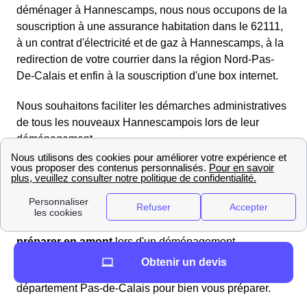
déménager à Hannescamps, nous nous occupons de la
souscription à une assurance habitation dans le 62111,
à un contrat d'électricité et de gaz à Hannescamps, à la
redirection de votre courrier dans la région Nord-Pas-
De-Calais et enfin à la souscription d'une box internet.
Nous souhaitons faciliter les démarches administratives
de tous les nouveaux Hannescampois lors de leur
déménagement.
Préparer un déménagement à Hannescamps (62111)
Vous déménagez à Hannescamps ? Pas de panique, ce
site est fait pour vous aider à préparer votre arrivée dans
la région (Nord-Pas-De-Calais) ! Il est important de se
préparer en amont
lors d'un déménagement.
Obtenir un devis
Nous vous mettons à disposition des informations sur le
département Pas-de-Calais pour bien vous préparer.
Par exemple, le prix moyen des loyers au m² à