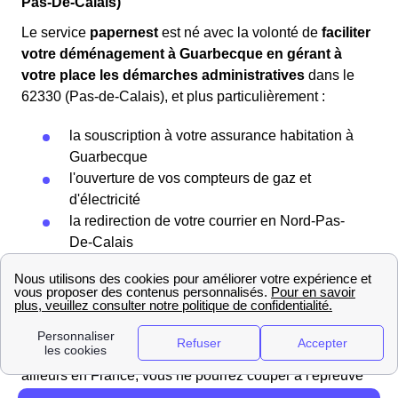
Pas-De-Calais)
Le service
papernest
est né avec la volonté de
faciliter
votre déménagement à Guarbecque en gérant à
votre place les démarches administratives
dans le
62330 (Pas-de-Calais), et plus particulièrement :
la souscription à votre assurance habitation à
Guarbecque
l'ouverture de vos compteurs de gaz et
d'électricité
la redirection de votre courrier en Nord-Pas-
De-Calais
la souscription et la résiliation de votre box
Internet
Préparer un déménagement à Guarbecque (62330)
Que vous soyez Guarbecquois ou que vous viviez
ailleurs en France, vous ne pourrez couper à l'épreuve
du déménagement.