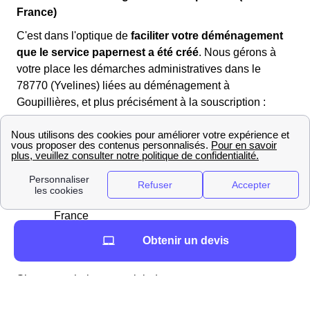
France)
C'est dans l'optique de
faciliter votre déménagement
que le service papernest a été créé
. Nous gérons à
votre place les démarches administratives dans le
78770 (Yvelines) liées au déménagement à
Goupillières, et plus précisément à la souscription :
d'une assurance habitation, obligatoire pour
votre logement
de vos contrats de gaz et d'électricité à
Goupillières
de votre box Internet dans la région Ile-De-
France
et du changement d'adresse à Goupillières
Obtenir un devis
pour votre courrier
Si vous souhaitez nous joindre, vous pouvez nous
contacter au 01 78 91 74 72 (appel gratuit).