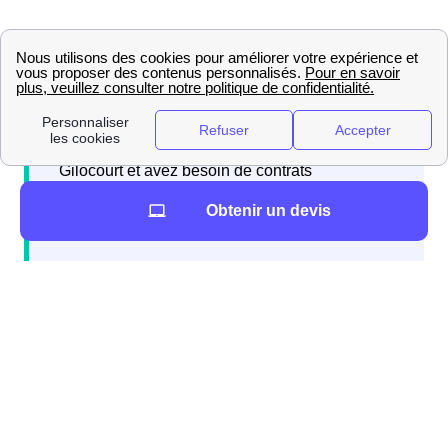
N'hésitez pas à contacter gratuitement le
service papernest si vous emménagez à
Gilocourt et avez besoin de contrats
d'électricité, box internet et assurance
Obtenir un devis
habitation.
De nombreux déménageurs sont accessibles près de
votre futur domicile du 60129. Vous trouverez leurs
noms ainsi que leurs adresses dans le Tableau qui suit.
DemenageursProches Enfin, si vous souhaitez
comparer les informations de Gilocourt à celles d'autres
villes de la région Picardie, vous pouvez consulter les