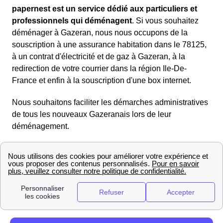
papernest est un service dédié aux particuliers et
professionnels qui déménagent
. Si vous souhaitez
déménager à Gazeran, nous nous occupons de la
souscription à une assurance habitation dans le 78125,
à un contrat d'électricité et de gaz à Gazeran, à la
redirection de votre courrier dans la région Ile-De-
France et enfin à la souscription d'une box internet.
Nous souhaitons faciliter les démarches administratives
de tous les nouveaux Gazeranais lors de leur
déménagement.
Préparer un déménagement à Gazeran (78125)
Vous déménagez à Gazeran ? Pas de panique, ce site
est fait pour vous aider à préparer votre arrivée dans la
région (Ile-De-France) ! Il est important de se
préparer
en amont
lors d'un déménagement.
Nous vous mettons à disposition des informations sur le