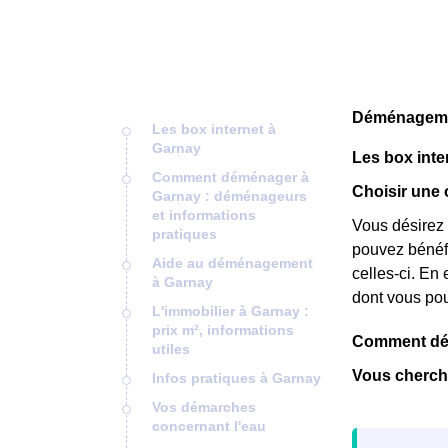
Déménagemen
Les box internet à
Garnay
Les box inte
Comment déménager à
Choisir une 
Garnay : déménageurs
et informations
Vous désirez 
pratiques
pouvez bénéfic
Aide au déménagement
celles-ci. En e
à Garnay
dont vous pou
L'immobilier à Garnay :
prix m², informations
Comment dém
utiles
Vous cherch
Infos pratiques à Garnay
Vos démarches
concernant l'eau