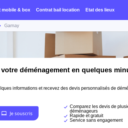
t mobile & box
Contrat bail location
Etat des lieux
Garnay