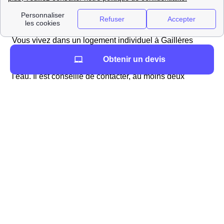
Vous vivez dans un logement individuel à Gaillères
Contrairement au cas des appartements, il est ici
Obtenir un devis
nécessaire d'effectuer des démarches
pour obtenir de
l'eau. Il est conseillé de contacter, au moins deux
semaines avant votre emménagement, le service d'eau
de la mairie, ou l'organisme privé qui gère cela.
Généralement ces démarches se font par téléphone.
Deux cas sont alors possibles : l'eau a été coupée, il
faudra alors qu'un technicien intervienne ou l'eau n'a
pas été coupée, il faudra alors simplement mettre
l'abonnement à votre nom.
Lors de la souscription à votre abonnement
différentes informations sont à fournir