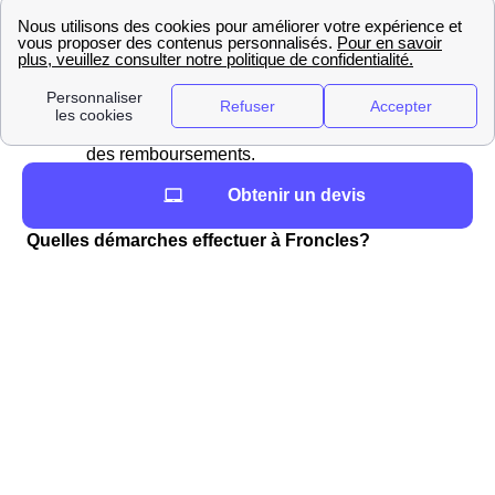
Choisir les différentes garanties désirées. Par
exemple, contre le vol ou les bris de glace ;
Ne pas oublier les assurances obligatoires
comme l'assurance de responsabilité civile ;
Faire attention au montant des franchises et
des remboursements.
Obtenir un devis
Vos démarches concernant l'eau
Quelles démarches effectuer à Froncles?
Les démarches concernant l'eau sont relativement
simples à effectuer. Il faut différencier le cas des
appartements de celui des résidences individuelles.
Vous vivez en appartement à Froncles
En appartement, l'eau est collective et fait partie des
charges. Vous n'avez donc, dans ce cas là, aucune
démarche particulière à effectuer et l'eau devrait être
disponible dès votre arrivée sans aucune action de votre