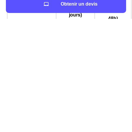
Standard
Obtenir un devis
Type
(sous
(sous 5
d'intervention
24 à
jours)
48h)
Frais
24,08 €
61,05 €
Ces étapes peuvent être entreprises quelques
jours voire même deux semaines avant votre
déménagement.