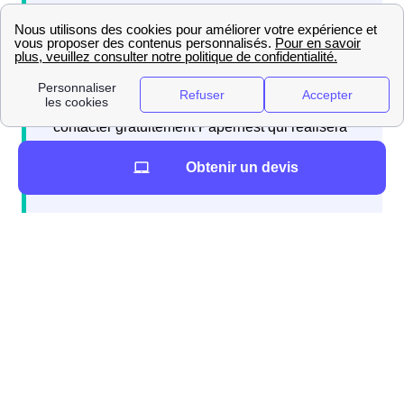
Si vous emménagez à Fontenai-Les-Louvets et
avez besoin d'abonnements d'énergie, internet,
ou d'une assurance habitation, vous pouvez
contacter gratuitement Papernest qui réalisera
l'intégralité de vos démarches directement par
Obtenir un devis
téléphone.
Il y a de nombreux déménageurs accessibles près de
votre futur domicile à Fontenai-Les-Louvets (61420).
Voici la liste : DemenageursProches Dans le Tableau
qui suit, vous pouvez voir le nombre de personnes qui
ont emménagé à Fontenai-Les-Louvets au cours de la
dernière décennie : 125 En tant que Fontenaisiens, vous
pouvez comparer les données de votre ville de