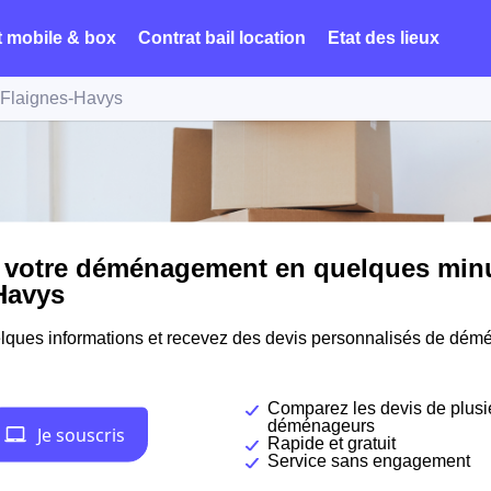
t mobile & box
Contrat bail location
Etat des lieux
Flaignes-Havys