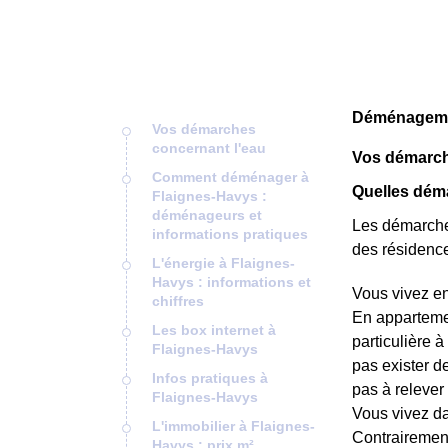
Déménagemen
Vos démarches
concernant l'eau
Vos démarch
Comment déménager à
Quelles dém
Flaignes-Havys :
déménageurs et
Les démarches
informations pratiques
des résidence
L'énergie à Flaignes-
Havys : informations et
Vous vivez e
chiffres
En appartemen
Les box internet à
particulière à
Flaignes-Havys
pas exister d
Infos pratiques à
pas à relever 
Flaignes-Havys
Vous vivez d
L'immobilier à Flaignes-
Contrairement
Havys : prix m²,