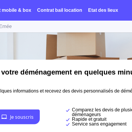
t mobile & box
Contrat bail location
Etat des lieux
Ernée