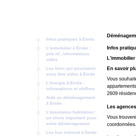
Déménagemen
Infos pratiques à Ernée
Infos pratiq
L'immobilier à Ernée :
prix m², informations
L'immobilier 
utiles
Les liens qui pourraient
En savoir pl
vous être utiles à Ernée
Vous souhaite
L'énergie à Ernée :
appartements
informations et chiffres
2609 résidenc
Aide au déménagement
à Ernée
Les agences
L'assurance habitation :
Vous trouvere
un choix important pour
votre déménagement
coordonnées. 
Les box internet à Ernée