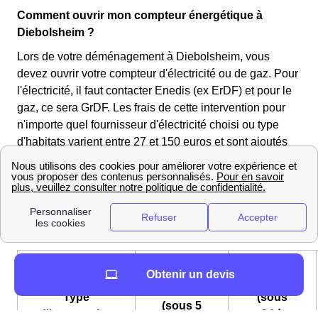
Comment ouvrir mon compteur énergétique à
Diebolsheim ?
Lors de votre déménagement à Diebolsheim, vous
devez ouvrir votre compteur d'électricité ou de gaz. Pour
l'électricité, il faut contacter Enedis (ex ErDF) et pour le
gaz, ce sera GrDF. Les frais de cette intervention pour
n'importe quel fournisseur d'électricité choisi ou type
d'habitats varient entre 27 et 150 euros et sont ajoutés
directement à votre première facture du fournisseur de
votre Diebolsheim. Ces frais n'existent que lorsqu'une
coupure d'électricité intervient.
Les tarifs de Enedis
pour l'ouverture d'un compteur électrique à
Diebolsheim
Obtenir un devis
Express
Standard
Type
(sous
(sous 5
d'intervention
24 à