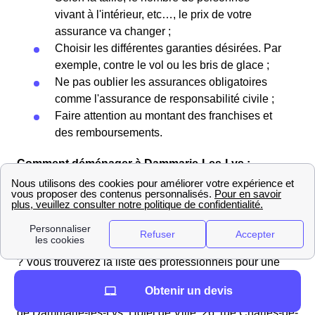
vivant à l'intérieur, etc…, le prix de votre
assurance va changer ;
Choisir les différentes garanties désirées. Par
exemple, contre le vol ou les bris de glace ;
Ne pas oublier les assurances obligatoires
comme l'assurance de responsabilité civile ;
Faire attention au montant des franchises et
des remboursements.
Comment déménager à Dammarie-Les-Lys :
déménageurs et informations pratiques
Vous cherchez à louer un véhicule proche de
Dammarie-Les-Lys ?
Vous préparez un déménagement à Dammarie-Les-Lys
? Vous trouverez la liste des professionnels pour une
location de voiture dans le 77190 (Seine-et-Marne) ainsi
Obtenir un devis
que la distance en mètres par rapport à la mairie (Mairie
de Dammarie-les-Lys, Hôtel de Ville, 26, rue Charles-de-