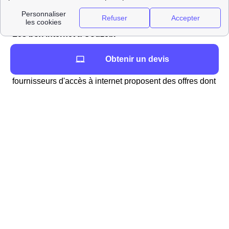
Les box internet à Couzeix
Choisir une offre internet à Couzeix
Obtenir un devis
Vous désirez souscrire à une offre internet ? Plusieurs
fournisseurs d'accès à internet proposent des offres dont
vous pouvez bénéficier à Couzeix. Pour choisir l'offre la
plus adaptée à vos besoins, il est conseillé d'effectuer
un comparatif de celles-ci. En effet, les tarifs et les
options disponibles varient selon les fournisseurs
mais aussi en fonction des services dont vous pourriez
bénéficier.
L'assurance habitation : un choix important pour
votre déménagement
Pensez à l'assurance habitation pour votre
déménagement