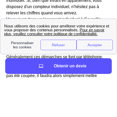
individuel. Si, bien que vivant en appartement, vous
disposez d'un compteur individuel, n'hésitez pas à
relever les chiffres quand vous arrivez.
Vous vivez dans un logement individuel à Courville
Contrairement au cas des appartements, il est ici
nécessaire d'effectuer des démarches
pour obtenir de
l'eau. Il est conseillé de contacter, au moins deux
semaines avant votre emménagement, le service d'eau
de la mairie, ou l'organisme privé qui gère cela.
Généralement ces démarches se font par téléphone.
Deux cas sont alors possibles : l'eau a été coupée, il
Obtenir un devis
faudra alors qu'un technicien intervienne ou l'eau n'a
pas été coupée, il faudra alors simplement mettre
l'abonnement à votre nom.
Lors de la souscription à votre abonnement
différentes informations sont à fournir